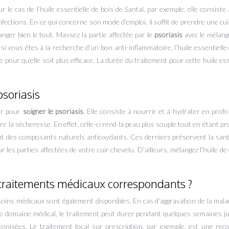
r le cas de l’huile essentielle de bois de Santal, par exemple, elle consiste
nfections. En ce qui concerne son mode d’emploi, il suffit de prendre une cu
nger bien le tout. Massez la partie affectée par le
psoriasis
avec le mélang
, si vous êtes à la recherche d’un bon anti-inflammatoire, l’huile essentiell
pour qu’elle soit plus efficace. La durée du traitement pour cette huile ess
psoriasis
air pour
soigner le
psoriasis
. Elle consiste à nourrir et à hydrater en profo
e la sècheresse. En effet, celle-ci rend la peau plus souple tout en étant p
ent des composants naturels antioxydants. Ces derniers préservent la sant
r les parties affectées de votre cuir chevelu. D’ailleurs, mélangez l’huile d
es traitements médicaux correspondants ?
s soins médicaux sont également disponibles. En cas d’aggravation de la malad
e domaine médical, le traitement peut durer pendant quelques semaines j
éconisées. Le traitement local sur prescription, par exemple, est une r