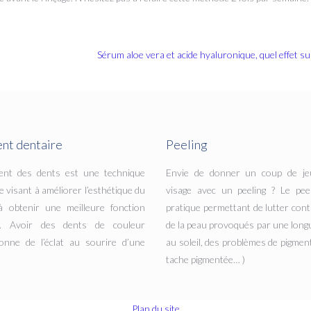
Sérum aloe vera et acide hyaluronique, quel effet sur
nt dentaire
Peeling
ent des dents est une technique
Envie de donner un coup de je
e visant à améliorer l’esthétique du
visage avec un peeling ? Le pee
à obtenir une meilleure fonction
pratique permettant de lutter cont
re. Avoir des dents de couleur
de la peau provoqués par une long
onne de l’éclat au sourire d’une
au soleil, des problèmes de pigment
tache pigmentée… )
Plan du site