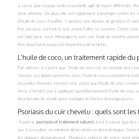
à savoir que chaque huile essentielle agit de façon différente. Pou
zone atteinte. De plus, elle sert également à protéger contre les i
d’huile de coco chauffée. Y ajoutez une dizaine de gouttes et méla
fois par jour, surtout le soir avant d’aller se coucher. Outre cela
est faite pour vous. Mélangez-la avec une huile de menthe poivrée 
être poursuivie jusqu’à la disparition de la tâche.
L’huile de coco, un traitement rapide du 
Par ailleurs, il s’avère que l’huile de coco est un remède hors p
chevelu. Les lipides présents dans l’huile de coco combattent contr
nouvelles fissures. Hormis cela, notez que l’huile de coco conti
Ainsi, n’hésitez pas à appliquer quotidiennement l’huile de coco su
bicarbonate de soude pour soulager les fortes démangeaisons.
Psoriasis du cuir chevelu : quels sont l
À part le
psoriasis et traitement naturel
, il est à savoir que de
pas à consulter un médecin généraliste ou dermatologue. Dans l
les plaques disparaissent. Plusieurs options de soins sont pr