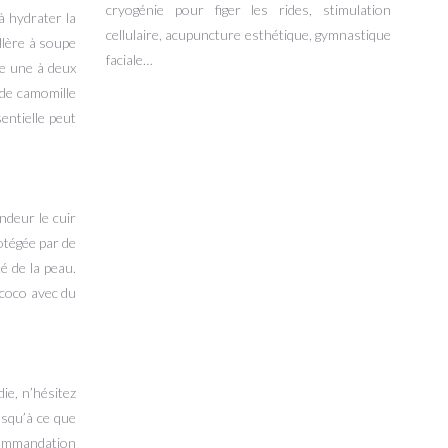
cryogénie pour figer les rides, stimulation
 à hydrater la
cellulaire, acupuncture esthétique, gymnastique
illère à soupe
faciale…
e une à deux
e de camomille
entielle peut
ndeur le cuir
rotégée par de
é de la peau.
e coco avec du
ie, n’hésitez
usqu’à ce que
ecommandation