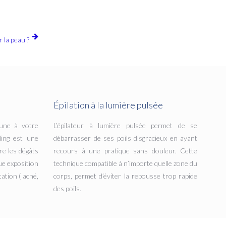
 la peau ?
Épilation à la lumière pulsée
une à votre
L’épilateur à lumière pulsée permet de se
ling est une
débarrasser de ses poils disgracieux en ayant
re les dégâts
recours à une pratique sans douleur. Cette
ue exposition
technique compatible à n’importe quelle zone du
ation ( acné,
corps, permet d’éviter la repousse trop rapide
des poils.