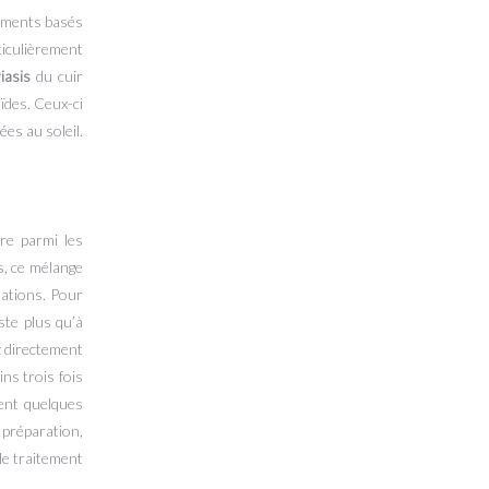
tements basés
ticulièrement
iasis
du cuir
ïdes. Ceux-ci
ées au soleil.
re parmi les
s, ce mélange
tations. Pour
ste plus qu’à
z directement
ns trois fois
dent quelques
 préparation,
le traitement