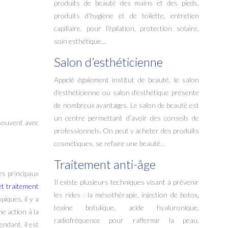
produits de beauté des mains et des pieds,
produits d’hygiène et de toilette, entretien
capillaire, pour l’épilation, protection solaire,
soin esthétique…
Salon d’esthéticienne
Appelé également institut de beauté, le salon
d’esthéticienne ou salon d’esthétique présente
de nombreux avantages. Le salon de beauté est
un centre permettant d’avoir des conseils de
 souvent avec
professionnels. On peut y acheter des produits
cosmétiques, se refaire une beauté…
Traitement anti-âge
es principaux
Il existe plusieurs techniques visant à prévenir
et traitement
les rides : la mésothérapie, injection de botox,
iques, il y a
toxine botulique, acide hyaluronique,
ne action à la
radiofréquence pour raffermir la peau,
endant, il est