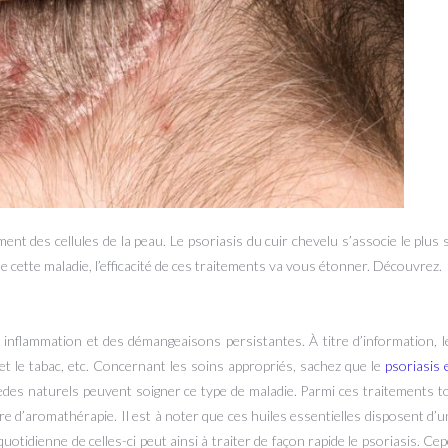
nt des cellules de la peau. Le psoriasis du cuir chevelu s’associe le plus
 cette maladie, l’efficacité de ces traitements va vous étonner. Découvrez.
nflammation et des démangeaisons persistantes. À titre d’information, l
 et le tabac, etc. Concernant les soins appropriés, sachez que le
psoriasis 
des naturels peuvent soigner ce type de maladie. Parmi ces traitements top
re d’aromathérapie. Il est à noter que ces huiles essentielles disposent d’u
quotidienne de celles-ci peut ainsi à traiter de façon rapide le psoriasis. Cep