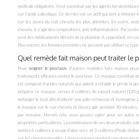
médicale obligatoire. Il est constitué par les agents kératolytiqu
sur l’acide salicylique. Ce dernier est un actif qui sert à élimin
sur les zones du cuir chevelu les plus atteintes. En outre, no
chevelu. Il s’agit des compositions anti-inflammatoires. Par contr
sont des médicaments dérivés de la vitamine A. cependant, en cas d’
Plus encore, les femmes enceintes ne peuvent pas utiliser ce type
Quel remède fait maison peut traiter le p
Pour
soigner le psoriasis
, d’autres remèdes faits maison peuv
traitements efficaces contre le psoriasis. Ce masque constitue
est composé d’acides naturels qui aident à rétablir le pH de la pe
préparer ce masque, versez 6 cuillères de yaourt naturel (120 g
mélanger le tout afin d’obtenir une pâte crémeuse et homogène. Le
le masque sur le cuir chevelu et laissez agir pendant 30 minutes
par semaine. Hormis cela, vous pouvez opter pour un autre rem
propriétés particulières. La combinaison de ces deux produits natu
mettez 6 cuillères à soupe d’aloe vera et 3 cuillères d’huile d’o
sur les cheveux mouillés. Laissez reposer pendant une demi-heure 