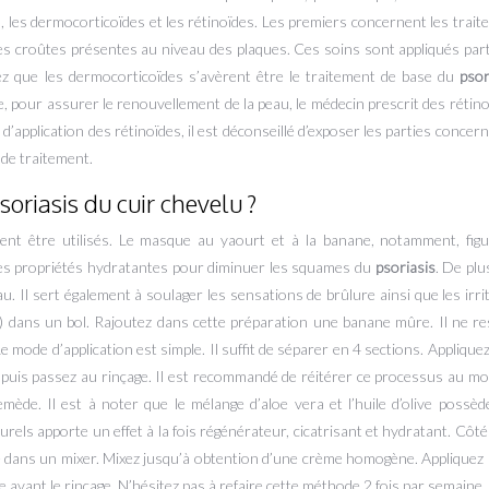
es, les dermocorticoïdes et les rétinoïdes. Les premiers concernent les trai
er les croûtes présentes au niveau des plaques. Ces soins sont appliqués par
tez que les dermocorticoïdes s’avèrent être le traitement de base du
psor
e, pour assurer le renouvellement de la peau, le médecin prescrit des rétino
application des rétinoïdes, il est déconseillé d’exposer les parties concern
 de traitement.
soriasis du cuir chevelu ?
ent être utilisés. Le masque au yaourt et à la banane, notamment, figu
 des propriétés hydratantes pour diminuer les squames du
psoriasis
. De plu
au. Il sert également à soulager les sensations de brûlure ainsi que les irri
) dans un bol. Rajoutez dans cette préparation une banane mûre. Il ne re
 mode d’application est simple. Il suffit de séparer en 4 sections. Applique
, puis passez au rinçage. Il est recommandé de réitérer ce processus au moi
ède. Il est à noter que le mélange d’aloe vera et l’huile d’olive possè
rels apporte un effet à la fois régénérateur, cicatrisant et hydratant. Côté
live dans un mixer. Mixez jusqu’à obtention d’une crème homogène. Appliquez 
avant le rinçage. N’hésitez pas à refaire cette méthode 2 fois par semaine.