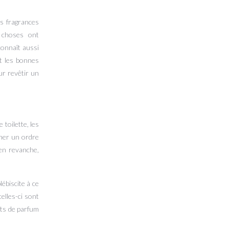
es fragrances
s choses ont
connaît aussi
t les bonnes
ur revêtir un
toilette, les
nner un ordre
 en revanche,
ébiscite à ce
celles-ci sont
its de parfum