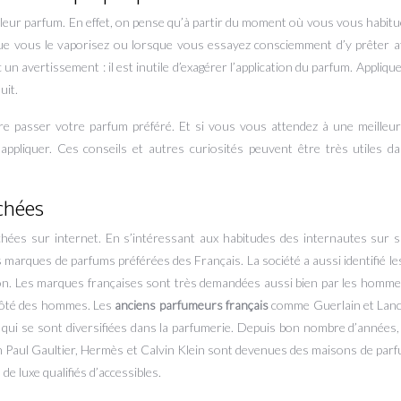
as leur parfum. En effet, on pense qu’à partir du moment où vous vous habit
sque vous le vaporisez ou lorsque vous essayez consciemment d’y prêter a
 avertissement : il est inutile d’exagérer l’application du parfum. Applique
uit.
ire passer votre parfum préféré. Et si vous vous attendez à une meilleur
appliquer. Ces conseils et autres curiosités peuvent être très utiles d
chées
ées sur internet. En s’intéressant aux habitudes des internautes sur s
s marques de parfums préférées des Français. La société a aussi identifié le
on. Les marques françaises sont très demandées aussi bien par les homme
côté des hommes. Les
anciens parfumeurs français
comme Guerlain et Lan
 qui se sont diversifiées dans la parfumerie. Depuis bon nombre d’années
n Paul Gaultier, Hermès et Calvin Klein sont devenues des maisons de parf
de luxe qualifiés d’accessibles.