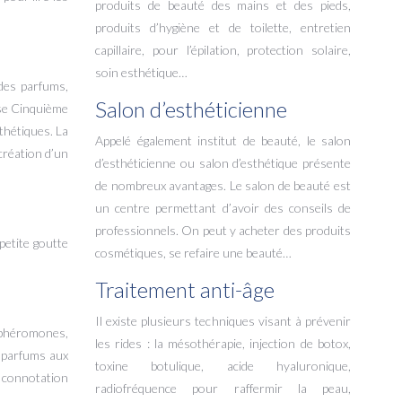
produits de beauté des mains et des pieds,
produits d’hygiène et de toilette, entretien
capillaire, pour l’épilation, protection solaire,
soin esthétique…
 des parfums,
Salon d’esthéticienne
aise Cinquième
thétiques. La
Appelé également institut de beauté, le salon
création d’un
d’esthéticienne ou salon d’esthétique présente
de nombreux avantages. Le salon de beauté est
un centre permettant d’avoir des conseils de
professionnels. On peut y acheter des produits
petite goutte
cosmétiques, se refaire une beauté…
Traitement anti-âge
Il existe plusieurs techniques visant à prévenir
s phéromones,
les rides : la mésothérapie, injection de botox,
s parfums aux
toxine botulique, acide hyaluronique,
e connotation
radiofréquence pour raffermir la peau,