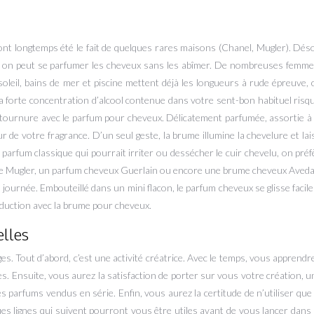
ont longtemps été le fait de quelques rares maisons (Chanel, Mugler). Dés
s, on peut se parfumer les cheveux sans les abîmer. De nombreuses femme
oleil, bains de mer et piscine mettent déjà les longueurs à rude épreuve, 
 forte concentration d’alcool contenue dans votre sent-bon habituel risqu
 tournure avec le parfum pour cheveux. Délicatement parfumée, assortie à
r de votre fragrance. D’un seul geste, la brume illumine la chevelure et lais
 parfum classique qui pourrait irriter ou dessécher le cuir chevelu, on préf
 Mugler, un parfum cheveux Guerlain ou encore une brume cheveux Aveda,
 journée. Embouteillé dans un mini flacon, le parfum cheveux se glisse facil
éduction avec la brume pour cheveux.
elles
s. Tout d’abord, c’est une activité créatrice. Avec le temps, vous apprendrez
les. Ensuite, vous aurez la satisfaction de porter sur vous votre création,
 parfums vendus en série. Enfin, vous aurez la certitude de n’utiliser que
ues lignes qui suivent pourront vous être utiles avant de vous lancer dans 