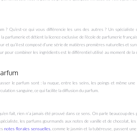
um ? Qu’est-ce qui vous différencie les uns des autres ? Un spécialiste
 de la parfumerie et détient la licence exclusive de l’école de parfumerie franç
eur et qu’il est composé d’une série de matières premières naturelles et syn
 pour combiner les ingrédients est le différentiel utilisé au moment de la 
 parfum
 passer le parfum sont : la nuque, entre les seins, les poings et même une 
ulation sanguine, ce qui facilite la diffusion du parfum.
é qu’en fait, rien n’a jamais été prouvé dans ce sens. On parle beaucoup de
spécialiste, les parfums gourmands aux notes de vanille et de chocolat, le
des
notes florales sensuelles
, comme le jasmin et la tubéreuse, passent un