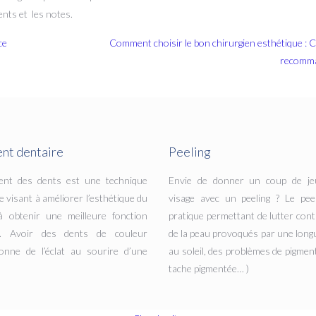
ents et les notes.
ce
Comment choisir le bon chirurgien esthétique : C
recomma
nt dentaire
Peeling
ent des dents est une technique
Envie de donner un coup de je
e visant à améliorer l’esthétique du
visage avec un peeling ? Le pee
à obtenir une meilleure fonction
pratique permettant de lutter cont
re. Avoir des dents de couleur
de la peau provoqués par une long
onne de l’éclat au sourire d’une
au soleil, des problèmes de pigment
tache pigmentée… )