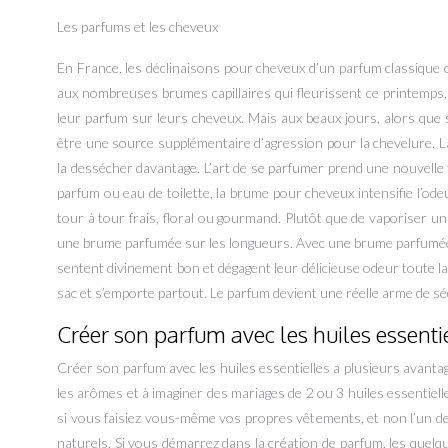
Les parfums et les cheveux
En France, les déclinaisons pour cheveux d’un parfum classique 
aux nombreuses brumes capillaires qui fleurissent ce printemp
leur parfum sur leurs cheveux. Mais aux beaux jours, alors que s
être une source supplémentaire d’agression pour la chevelure. La
la dessécher davantage. L’art de se parfumer prend une nouvelle
parfum ou eau de toilette, la brume pour cheveux intensifie l’odeu
tour à tour frais, floral ou gourmand. Plutôt que de vaporiser un
une brume parfumée sur les longueurs. Avec une brume parfumée
sentent divinement bon et dégagent leur délicieuse odeur toute la
sac et s’emporte partout. Le parfum devient une réelle arme de s
Créer son parfum avec les huiles essenti
Créer son parfum avec les huiles essentielles a plusieurs avantage
les arômes et à imaginer des mariages de 2 ou 3 huiles essentiel
si vous faisiez vous-même vos propres vêtements, et non l’un des
naturels. Si vous démarrez dans la création de parfum, les quelq