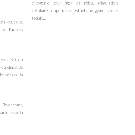
cryogénie pour figer les rides, stimulation
cellulaire, acupuncture esthétique, gymnastique
faciale…
sens veut que
s ou d’autres
cennie 90, en
 du climat de
onales de la
 L’hydratant,
parfum sur la