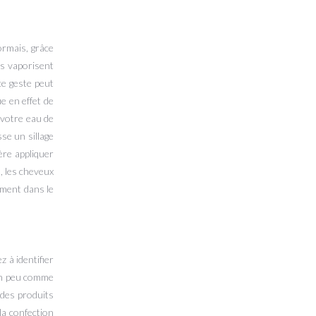
ormais, grâce
s vaporisent
ce geste peut
e en effet de
 votre eau de
se un sillage
ère appliquer
 les cheveux
ement dans le
 à identifier
 un peu comme
 des produits
la confection