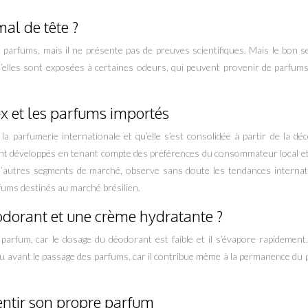
al de tête ?
les parfums, mais il ne présente pas de preuves scientifiques. Mais le bon 
u’elles sont exposées à certaines odeurs, qui peuvent provenir de parfum
ux et les parfums importés
 la parfumerie internationale et qu’elle s’est consolidée à partir de la dé
sont développés en tenant compte des préférences du consommateur local et
d’autres segments de marché, observe sans doute les tendances internati
fums destinés au marché brésilien.
éodorant et une crème hydratante ?
parfum, car le dosage du déodorant est faible et il s’évapore rapidement.
u avant le passage des parfums, car il contribue même à la permanence du 
 sentir son propre parfum