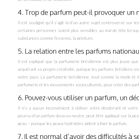
4. Trop de parfum peut-il provoquer un m
Il est souligné qu’il s’agit là d’un autre sujet controversé sur 
certaines personnes soient plus sensibles au mal de tête lorsq
substances comme l’essence, la peinture.
5. La relation entre les parfums nationa
Il est expliqué que la parfumerie brésilienne est plus jeune que
acquérant sa propre créativité, puisque les parfums brésiliens 
notre pays. La parfumerie brésilienne, tout comme la mode et 
parfumerie et les mouvements socioculturels, pour créer des par
6. Pouvez-vous utiliser un parfum, un d
Il n’y a aucun inconvénient à utiliser votre déodorant et votre 
pourvu d’un parfum doux ou neutre, peut être appliqué sur la pea
peau – puisque les peaux hydratées aident à fixer le parfum.
7. Il est normal d’avoir des difficultés à