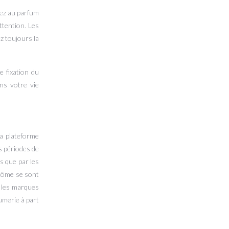
uez au parfum
ttention. Les
z toujours la
e fixation du
ans votre vie
a plateforme
s périodes de
s que par les
côme se sont
, les marques
umerie à part