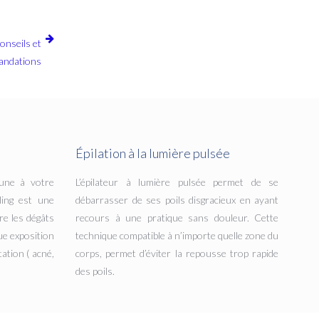
onseils et
ndations
Épilation à la lumière pulsée
une à votre
L’épilateur à lumière pulsée permet de se
ling est une
débarrasser de ses poils disgracieux en ayant
re les dégâts
recours à une pratique sans douleur. Cette
ue exposition
technique compatible à n’importe quelle zone du
ation ( acné,
corps, permet d’éviter la repousse trop rapide
des poils.