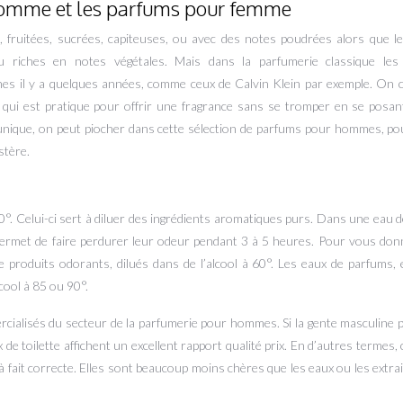
 homme et les parfums pour femme
, fruitées, sucrées, capiteuses, ou avec des notes poudrées alors que l
ou riches en notes végétales. Mais dans la parfumerie classique le
nes il y a quelques années, comme ceux de Calvin Klein par exemple. On 
qui est pratique pour offrir une fragrance sans se tromper en se posan
 unique, on peut piocher dans cette sélection de parfums pour hommes, po
stère.
0°. Celui-ci sert à diluer des ingrédients aromatiques purs. Dans une eau de 
r permet de faire perdurer leur odeur pendant 3 à 5 heures. Pour vous do
 produits odorants, dilués dans de l’alcool à 60°. Les eaux de parfums,
cool à 85 ou 90°.
ercialisés du secteur de la parfumerie pour hommes. Si la gente masculine pl
e toilette affichent un excellent rapport qualité prix. En d’autres termes, 
à fait correcte. Elles sont beaucoup moins chères que les eaux ou les extra